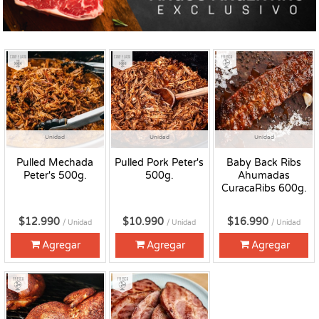
Congelado
Congelado
Fresco
Unidad
Unidad
Unidad
Pulled Mechada
Pulled Pork Peter's
Baby Back Ribs
Peter's 500g.
500g.
Ahumadas
CuracaRibs 600g.
$12.990
$10.990
$16.990
/ Unidad
/ Unidad
/ Unidad
Agregar
Agregar
Agregar
Fresco
Fresco