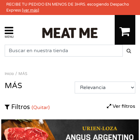
RECIBE TU PEDIDO EN MENOS DE 3HRS. escogiendo Despacho
Express
(ver más)
MENU
Inicio
MÁS
MÁS
Ver filtros
Filtros
(Quitar)