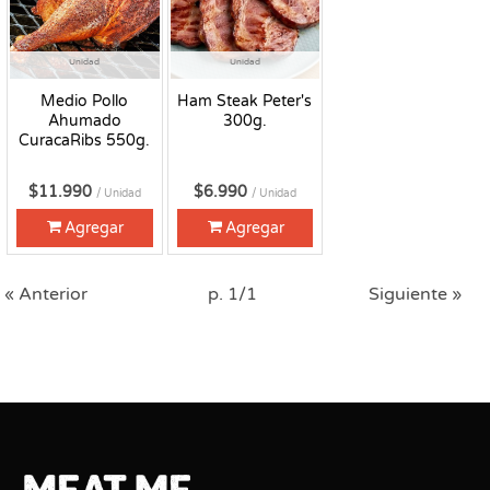
Unidad
Unidad
Medio Pollo
Ham Steak Peter's
Ahumado
300g.
CuracaRibs 550g.
$11.990
$6.990
/ Unidad
/ Unidad
Agregar
Agregar
« Anterior
p. 1/1
Siguiente »