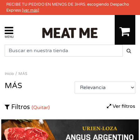
RECIBE TU PEDIDO EN MENOS DE 3HRS. escogiendo Despacho
Express
(ver más)
MENU
Inicio
MÁS
MÁS
Ver filtros
Filtros
(Quitar)