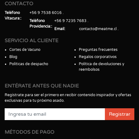
CONTACTO
Teléfono
+56 9 7538 6016
Vitacura:
Teléfono
+56 9 7235 7683
Providencia:
Email
contacto@meatme.cl
SERVICIO AL CLIENTE
Cortes de Vacuno
Preguntas frecuentes
Blog
Regalos corporativos
Políticas de despacho
Política de devoluciones y
reembolsos
ENTÉRATE ANTES QUE NADIE
Regístrate para ser el primero en recibir contenido inspirador y ofertas
exclusivas para tu próximo asado.
Registrar
MÉTODOS DE PAGO