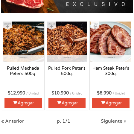
Congelado
Congelado
Fresco
Unidad
Unidad
Unidad
Pulled Mechada
Pulled Pork Peter's
Ham Steak Peter's
Peter's 500g.
500g.
300g.
$12.990
$10.990
$6.990
/ Unidad
/ Unidad
/ Unidad
Agregar
Agregar
Agregar
« Anterior
p. 1/1
Siguiente »