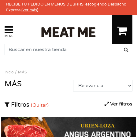
RECIBE TU PEDIDO EN MENOS DE 3HRS. escogiendo Despacho
Express
(ver más)
MENU
Inicio
MÁS
MÁS
Ver filtros
Filtros
(Quitar)