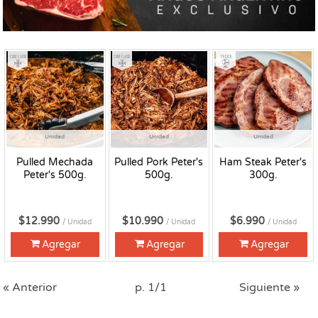
Congelado
Congelado
Fresco
Unidad
Unidad
Unidad
Pulled Mechada
Pulled Pork Peter's
Ham Steak Peter's
Peter's 500g.
500g.
300g.
$12.990
$10.990
$6.990
/ Unidad
/ Unidad
/ Unidad
Agregar
Agregar
Agregar
« Anterior
p. 1/1
Siguiente »