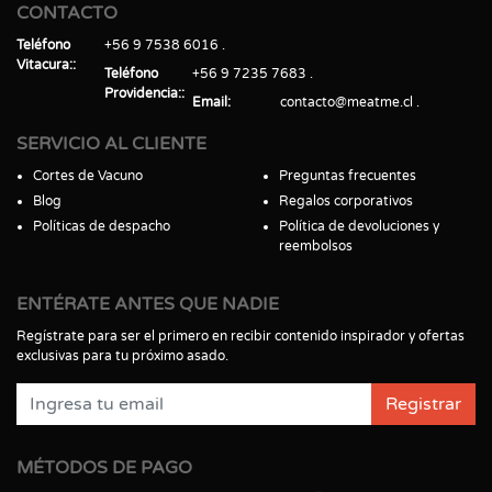
CONTACTO
Teléfono
+56 9 7538 6016
Vitacura:
Teléfono
+56 9 7235 7683
Providencia:
Email
contacto@meatme.cl
SERVICIO AL CLIENTE
Cortes de Vacuno
Preguntas frecuentes
Blog
Regalos corporativos
Políticas de despacho
Política de devoluciones y
reembolsos
ENTÉRATE ANTES QUE NADIE
Regístrate para ser el primero en recibir contenido inspirador y ofertas
exclusivas para tu próximo asado.
Registrar
MÉTODOS DE PAGO