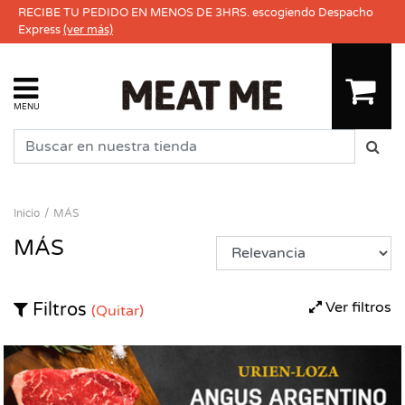
RECIBE TU PEDIDO EN MENOS DE 3HRS. escogiendo Despacho
Express
(ver más)
MENU
Inicio
MÁS
MÁS
Ver filtros
Filtros
(Quitar)