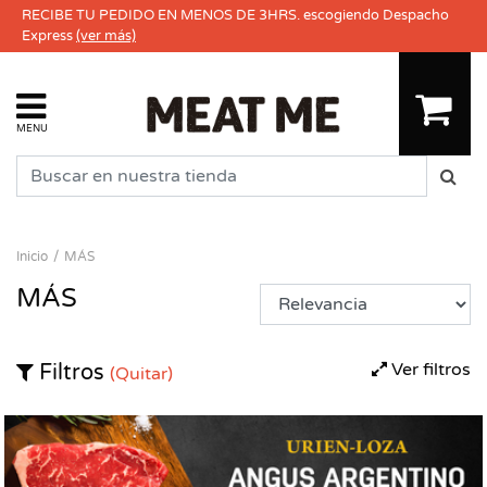
RECIBE TU PEDIDO EN MENOS DE 3HRS. escogiendo Despacho
Express
(ver más)
MENU
Inicio
MÁS
MÁS
Ver filtros
Filtros
(Quitar)