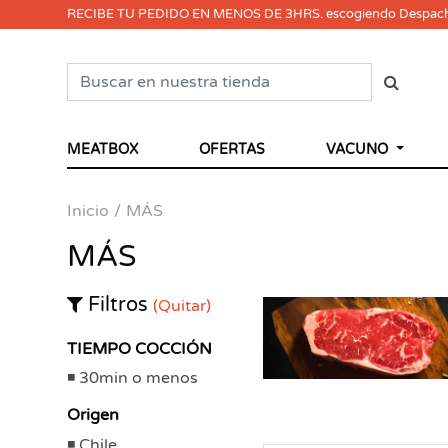
RECIBE TU PEDIDO EN MENOS DE 3HRS. escogiendo Despac
MEATBOX
OFERTAS
VACUNO
Inicio
MÁS
MÁS
Filtros
(Quitar)
TIEMPO COCCIÓN
30min o menos
Origen
Chile