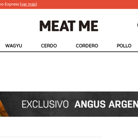
ho Express
(ver más)
WAGYU
CERDO
CORDERO
POLLO