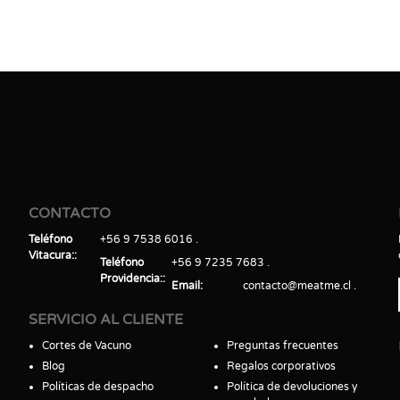
CONTACTO
Teléfono
+56 9 7538 6016
Vitacura:
Teléfono
+56 9 7235 7683
Providencia:
Email
contacto@meatme.cl
SERVICIO AL CLIENTE
Cortes de Vacuno
Preguntas frecuentes
Blog
Regalos corporativos
Políticas de despacho
Política de devoluciones y