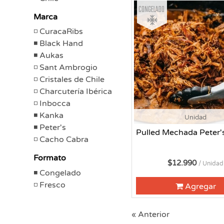
Congelado
Marca
CuracaRibs
Black Hand
Aukas
Sant Ambrogio
Cristales de Chile
Charcutería Ibérica
Inbocca
Kanka
Unidad
Peter's
Pulled Mechada Peter'
Cacho Cabra
Formato
$12.990
/ Unidad
Congelado
Fresco
Agregar
« Anterior