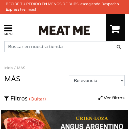
RECIBE TU PEDIDO EN MENOS DE 3HRS. escogiendo Despacho
Express
(ver más)
MENU
Inicio
MÁS
MÁS
Ver filtros
Filtros
(Quitar)