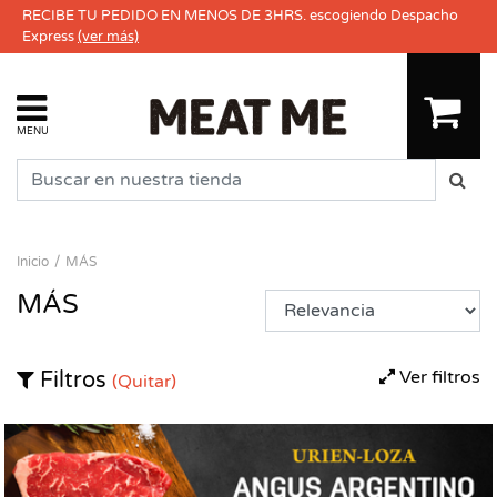
RECIBE TU PEDIDO EN MENOS DE 3HRS. escogiendo Despacho
Express
(ver más)
MENU
Inicio
MÁS
MÁS
Ver filtros
Filtros
(Quitar)