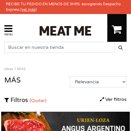
RECIBE TU PEDIDO EN MENOS DE 3HRS. escogiendo Despacho
Express
(ver más)
MENU
Inicio
MÁS
MÁS
Ver filtros
Filtros
(Quitar)