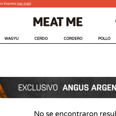
ho Express
(ver más)
WAGYU
CERDO
CORDERO
POLLO
No se encontraron resu