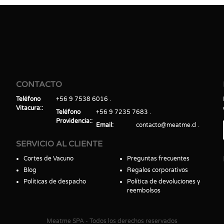
CONTACTO
Teléfono
+56 9 7538 6016
Vitacura:
Teléfono
+56 9 7235 7683
Providencia:
Email
contacto@meatme.cl
SERVICIO AL CLIENTE
Cortes de Vacuno
Preguntas frecuentes
Blog
Regalos corporativos
Políticas de despacho
Política de devoluciones y
reembolsos
Meatme SPA - Todos los derechos reservados