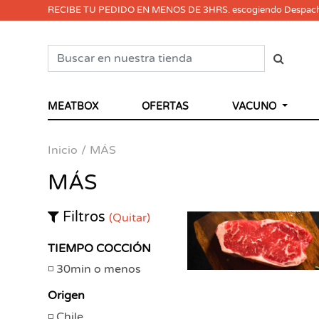
RECIBE TU PEDIDO EN MENOS DE 3HRS. escogiendo Despac
MEATBOX
OFERTAS
VACUNO
Inicio
MÁS
MÁS
Filtros
(Quitar)
TIEMPO COCCIÓN
30min o menos
Origen
Chile