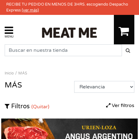
RECIBE TU PEDIDO EN MENOS DE 3HRS. escogiendo Despacho
Express
(ver más)
MENU
Inicio
MÁS
MÁS
Ver filtros
Filtros
(Quitar)