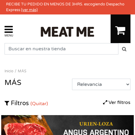
RECIBE TU PEDIDO EN MENOS DE 3HRS. escogiendo Despacho
Express
(ver más)
MENU
Inicio
MÁS
MÁS
Ver filtros
Filtros
(Quitar)