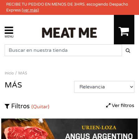
RECIBE TU PEDIDO EN MENOS DE 3HRS. escogiendo Despacho
Express
(ver más)
MENU
Inicio
MÁS
MÁS
Ver filtros
Filtros
(Quitar)