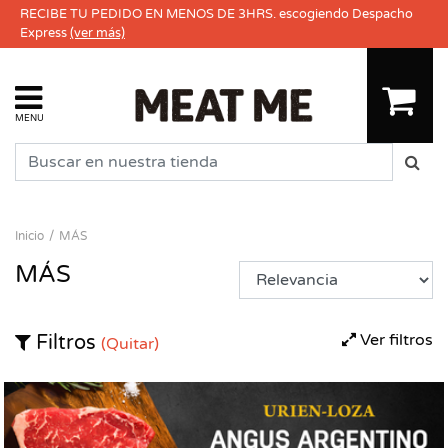
RECIBE TU PEDIDO EN MENOS DE 3HRS. escogiendo Despacho
Express
(ver más)
MENU
Inicio
MÁS
MÁS
Ver filtros
Filtros
(Quitar)