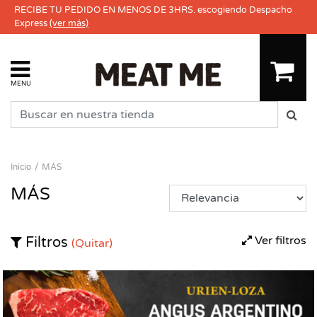
RECIBE TU PEDIDO EN MENOS DE 3HRS. escogiendo Despacho
Express
(ver más)
MENU
Inicio
MÁS
MÁS
Ver filtros
Filtros
(Quitar)