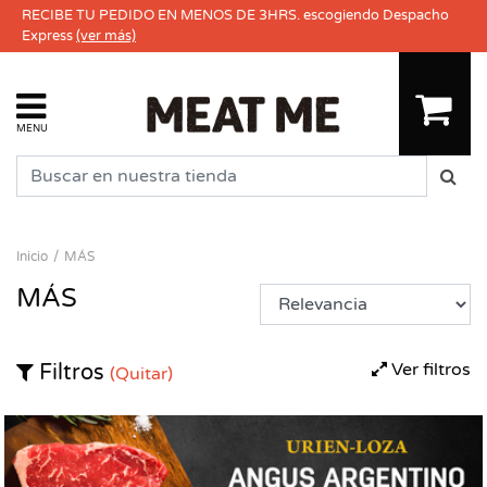
RECIBE TU PEDIDO EN MENOS DE 3HRS. escogiendo Despacho
Express
(ver más)
MENU
Inicio
MÁS
MÁS
Ver filtros
Filtros
(Quitar)