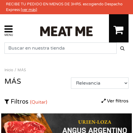
RECIBE TU PEDIDO EN MENOS DE 3HRS. escogiendo Despacho
Express
(ver más)
MENU
Inicio
MÁS
MÁS
Ver filtros
Filtros
(Quitar)