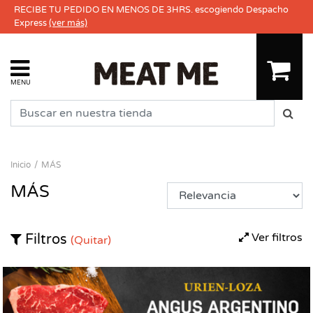
RECIBE TU PEDIDO EN MENOS DE 3HRS. escogiendo Despacho
Express
(ver más)
MENU
Inicio
MÁS
MÁS
Ver filtros
Filtros
(Quitar)