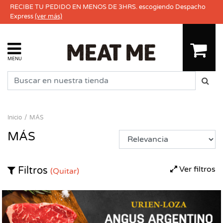
RECIBE TU PEDIDO EN MENOS DE 3HRS. escogiendo Despacho
Express
(ver más)
MENU
Inicio
MÁS
MÁS
Ver filtros
Filtros
(Quitar)