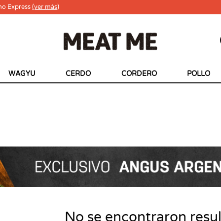
ho Express
(ver más)
WAGYU
CERDO
CORDERO
POLLO
No se encontraron resu