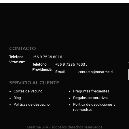
CONTACTO
Teléfono
+56 9 7538 6016
Vitacura:
Teléfono
+56 9 7235 7683
Providencia:
Email
contacto@meatme.cl
SERVICIO AL CLIENTE
Cortes de Vacuno
Preguntas frecuentes
Blog
Regalos corporativos
Políticas de despacho
Política de devoluciones y
reembolsos
Meatme SPA - Todos los derechos reservados