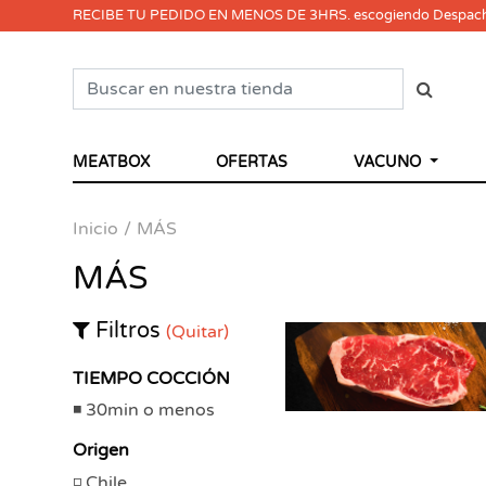
RECIBE TU PEDIDO EN MENOS DE 3HRS. escogiendo Despac
MEATBOX
OFERTAS
VACUNO
Inicio
MÁS
MÁS
Filtros
(Quitar)
TIEMPO COCCIÓN
30min o menos
Origen
Chile