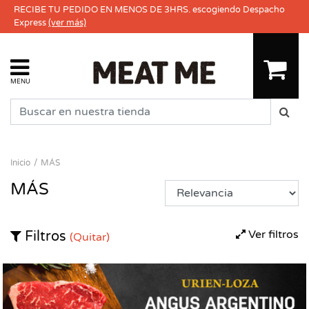
RECIBE TU PEDIDO EN MENOS DE 3HRS. escogiendo Despacho
Express
(ver más)
MENU
Inicio
MÁS
MÁS
Ver filtros
Filtros
(Quitar)