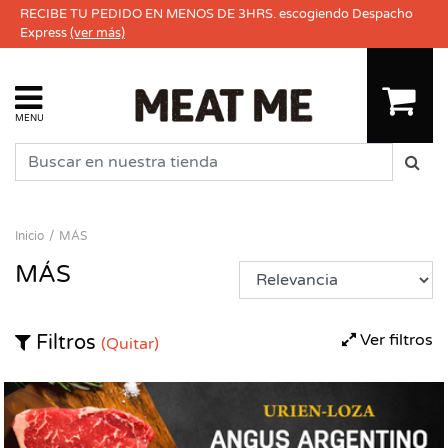
RECIBE TU PEDIDO EN MENOS DE 3HRS. escogiendo Despacho
Express
(ver más)
MENU
Inicio
MÁS
MÁS
Ver filtros
Filtros
(Quitar)