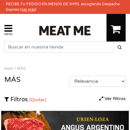
RECIBE TU PEDIDO EN MENOS DE 3HRS. escogiendo Despacho
Express
(ver más)
MENU
Inicio
MÁS
MÁS
Ver filtros
Filtros
(Quitar)