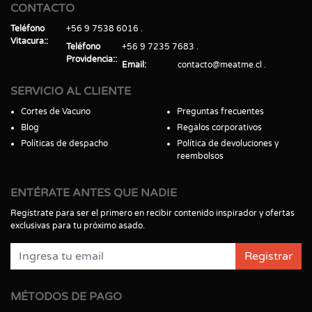
CONTACTO
Teléfono
+56 9 7538 6016
Vitacura:
Teléfono
+56 9 7235 7683
Providencia:
Email
contacto@meatme.cl
SERVICIO AL CLIENTE
Cortes de Vacuno
Preguntas frecuentes
Blog
Regalos corporativos
Políticas de despacho
Política de devoluciones y
reembolsos
ENTÉRATE ANTES QUE NADIE
Regístrate para ser el primero en recibir contenido inspirador y ofertas
exclusivas para tu próximo asado.
Registrar
MÉTODOS DE PAGO