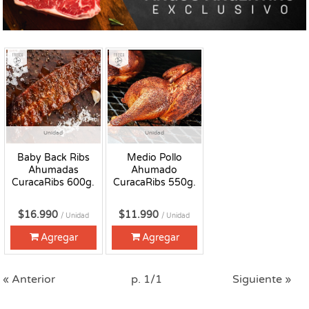
Fresco
Fresco
Unidad
Unidad
Baby Back Ribs
Medio Pollo
Ahumadas
Ahumado
CuracaRibs 600g.
CuracaRibs 550g.
$16.990
$11.990
/ Unidad
/ Unidad
Agregar
Agregar
« Anterior
p. 1/1
Siguiente »