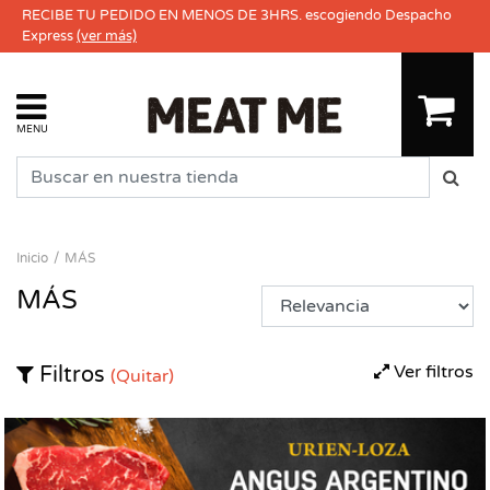
RECIBE TU PEDIDO EN MENOS DE 3HRS. escogiendo Despacho
Express
(ver más)
MENU
Inicio
MÁS
MÁS
Ver filtros
Filtros
(Quitar)