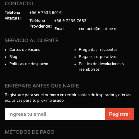
CONTACTO
Teléfono
+56 9 7538 6016
Vitacura:
Teléfono
+56 9 7235 7683
Providencia:
Email
contacto@meatme.cl
SERVICIO AL CLIENTE
Cortes de Vacuno
Preguntas frecuentes
Blog
Regalos corporativos
Políticas de despacho
Política de devoluciones y
reembolsos
ENTÉRATE ANTES QUE NADIE
Regístrate para ser el primero en recibir contenido inspirador y ofertas
exclusivas para tu próximo asado.
Registrar
MÉTODOS DE PAGO