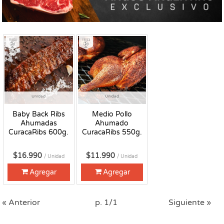
Fresco
Fresco
Unidad
Unidad
Baby Back Ribs
Medio Pollo
Ahumadas
Ahumado
CuracaRibs 600g.
CuracaRibs 550g.
$16.990
$11.990
/ Unidad
/ Unidad
Agregar
Agregar
« Anterior
p. 1/1
Siguiente »