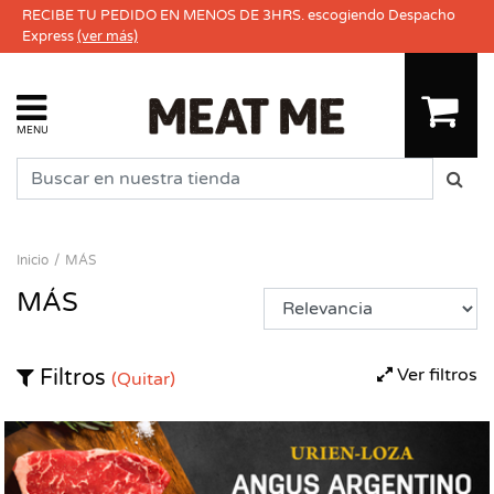
RECIBE TU PEDIDO EN MENOS DE 3HRS. escogiendo Despacho
Express
(ver más)
MENU
Inicio
MÁS
MÁS
Ver filtros
Filtros
(Quitar)