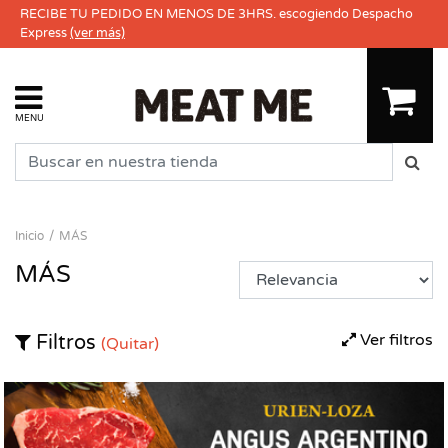
RECIBE TU PEDIDO EN MENOS DE 3HRS. escogiendo Despacho
Express
(ver más)
MENU
Inicio
MÁS
MÁS
Ver filtros
Filtros
(Quitar)