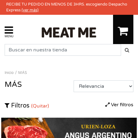
RECIBE TU PEDIDO EN MENOS DE 3HRS. escogiendo Despacho
Express
(ver más)
MENU
Inicio
MÁS
MÁS
Ver filtros
Filtros
(Quitar)