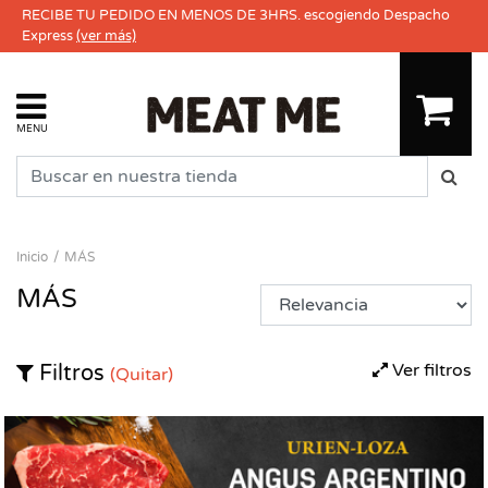
RECIBE TU PEDIDO EN MENOS DE 3HRS. escogiendo Despacho
Express
(ver más)
MENU
Inicio
MÁS
MÁS
Ver filtros
Filtros
(Quitar)