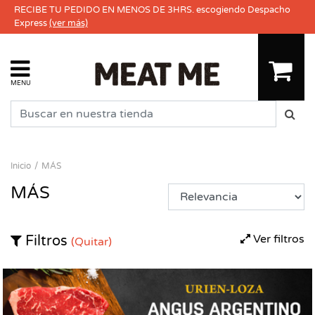
RECIBE TU PEDIDO EN MENOS DE 3HRS. escogiendo Despacho
Express
(ver más)
MENU
Inicio
MÁS
MÁS
Ver filtros
Filtros
(Quitar)