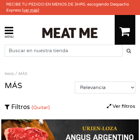
RECIBE TU PEDIDO EN MENOS DE 3HRS. escogiendo Despacho
Express
(ver más)
MENU
Inicio
MÁS
MÁS
Ver filtros
Filtros
(Quitar)