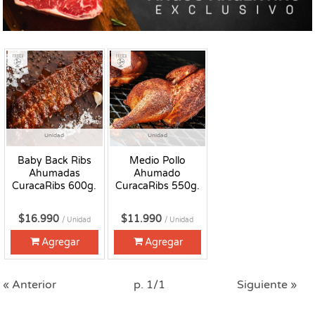
Fresco
Fresco
Unidad
Unidad
Baby Back Ribs
Medio Pollo
Ahumadas
Ahumado
CuracaRibs 600g.
CuracaRibs 550g.
$16.990
$11.990
/ Unidad
/ Unidad
Agregar
Agregar
« Anterior
p. 1/1
Siguiente »