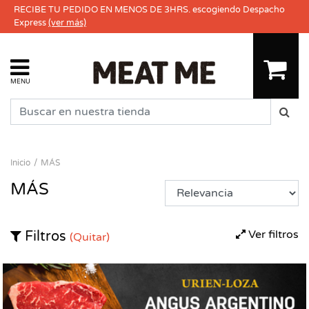
RECIBE TU PEDIDO EN MENOS DE 3HRS. escogiendo Despacho
Express
(ver más)
MENU
Inicio
MÁS
MÁS
Ver filtros
Filtros
(Quitar)