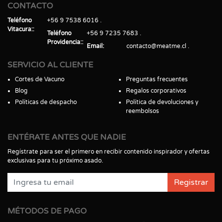
CONTACTO
Teléfono
+56 9 7538 6016
Vitacura:
Teléfono
+56 9 7235 7683
Providencia:
Email
contacto@meatme.cl
SERVICIO AL CLIENTE
Cortes de Vacuno
Preguntas frecuentes
Blog
Regalos corporativos
Políticas de despacho
Política de devoluciones y
reembolsos
ENTÉRATE ANTES QUE NADIE
Regístrate para ser el primero en recibir contenido inspirador y ofertas
exclusivas para tu próximo asado.
Registrar
MÉTODOS DE PAGO