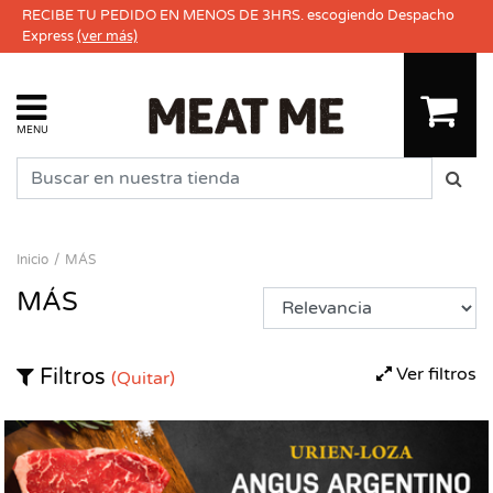
RECIBE TU PEDIDO EN MENOS DE 3HRS. escogiendo Despacho
Express
(ver más)
MENU
Inicio
MÁS
MÁS
Ver filtros
Filtros
(Quitar)