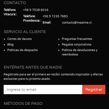
CONTACTO
Teléfono
+56 9 7538 6016
Vitacura:
Teléfono
+56 9 7235 7683
Providencia:
Email
contacto@meatme.cl
SERVICIO AL CLIENTE
Cortes de Vacuno
Preguntas frecuentes
Blog
Regalos corporativos
Políticas de despacho
Política de devoluciones y
reembolsos
ENTÉRATE ANTES QUE NADIE
Regístrate para ser el primero en recibir contenido inspirador y ofertas
exclusivas para tu próximo asado.
Registrar
MÉTODOS DE PAGO