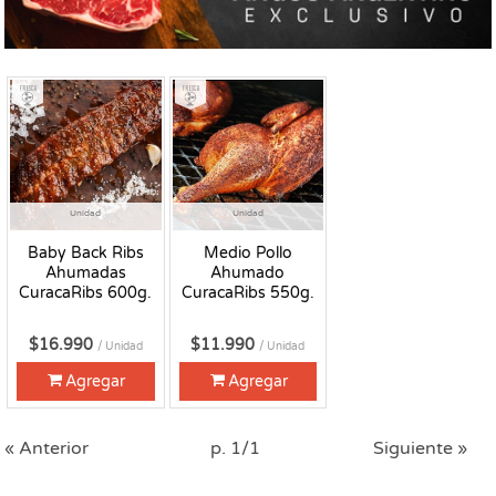
Fresco
Fresco
Unidad
Unidad
Baby Back Ribs
Medio Pollo
Ahumadas
Ahumado
CuracaRibs 600g.
CuracaRibs 550g.
$16.990
$11.990
/ Unidad
/ Unidad
Agregar
Agregar
« Anterior
p. 1/1
Siguiente »