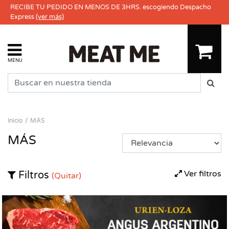
RECIBE TU PEDIDO EN MENOS DE 3HRS. escogiendo Despacho
Express
(ver más)
MENU
Inicio
MÁS
MÁS
Ver filtros
Filtros
(Quitar)