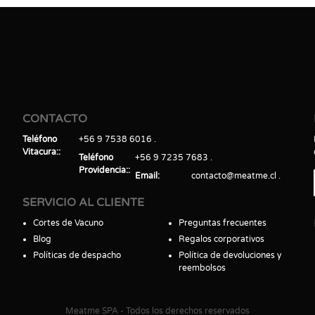
CONTACTO
Teléfono
+56 9 7538 6016
Vitacura:
Teléfono
+56 9 7235 7683
Providencia:
Email
contacto@meatme.cl
SERVICIO AL CLIENTE
Cortes de Vacuno
Preguntas frecuentes
Blog
Regalos corporativos
Políticas de despacho
Política de devoluciones y
reembolsos
Meatme SPA - Todos los derechos reservados