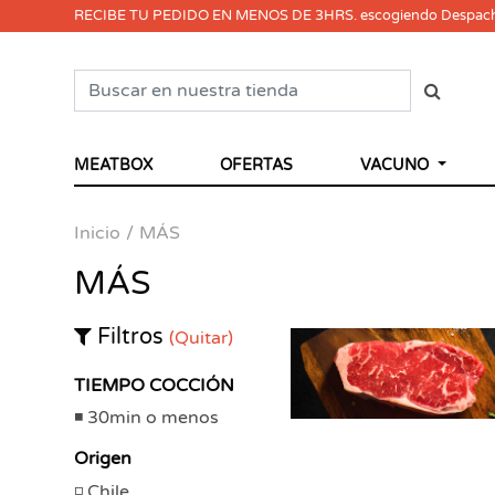
RECIBE TU PEDIDO EN MENOS DE 3HRS. escogiendo Despac
MEATBOX
OFERTAS
VACUNO
Inicio
MÁS
MÁS
Filtros
(Quitar)
TIEMPO COCCIÓN
30min o menos
Origen
Chile