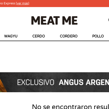
ho Express
(ver más)
WAGYU
CERDO
CORDERO
POLLO
No se encontraron resu