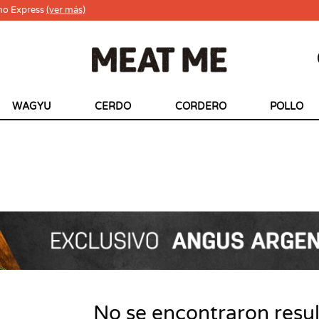
ho Express
(ver más)
WAGYU
CERDO
CORDERO
POLLO
No se encontraron resu