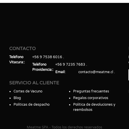
CONTACTO
Teléfono
+56 9 7538 6016
Vitacura:
Teléfono
+56 9 7235 7683
Providencia:
Email
contacto@meatme.cl
SERVICIO AL CLIENTE
Cortes de Vacuno
Preguntas frecuentes
Blog
Regalos corporativos
Políticas de despacho
Política de devoluciones y
reembolsos
Meatme SPA - Todos los derechos reservados