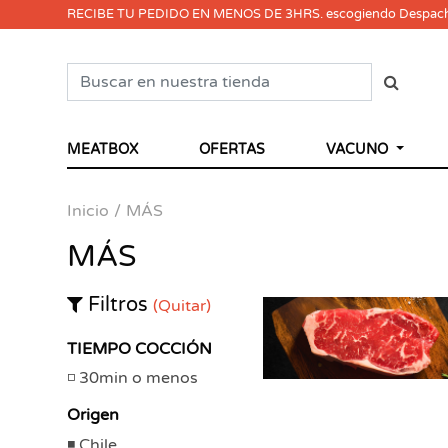
RECIBE TU PEDIDO EN MENOS DE 3HRS. escogiendo Despac
MEATBOX
OFERTAS
VACUNO
Inicio
MÁS
MÁS
Filtros
(Quitar)
TIEMPO COCCIÓN
30min o menos
Origen
Chile