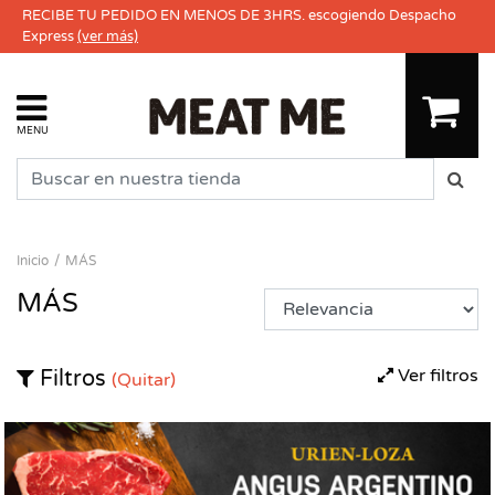
RECIBE TU PEDIDO EN MENOS DE 3HRS. escogiendo Despacho
Express
(ver más)
MENU
Inicio
MÁS
MÁS
Ver filtros
Filtros
(Quitar)