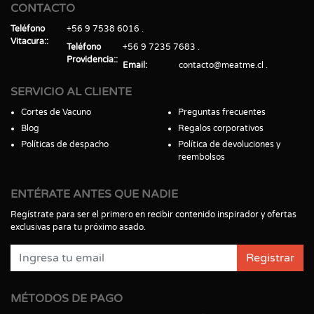
CONTACTO
Teléfono
+56 9 7538 6016
Vitacura:
Teléfono
+56 9 7235 7683
Providencia:
Email
contacto@meatme.cl
SERVICIO AL CLIENTE
Cortes de Vacuno
Preguntas frecuentes
Blog
Regalos corporativos
Políticas de despacho
Política de devoluciones y
reembolsos
ENTÉRATE ANTES QUE NADIE
Regístrate para ser el primero en recibir contenido inspirador y ofertas
exclusivas para tu próximo asado.
Registrar
MÉTODOS DE PAGO