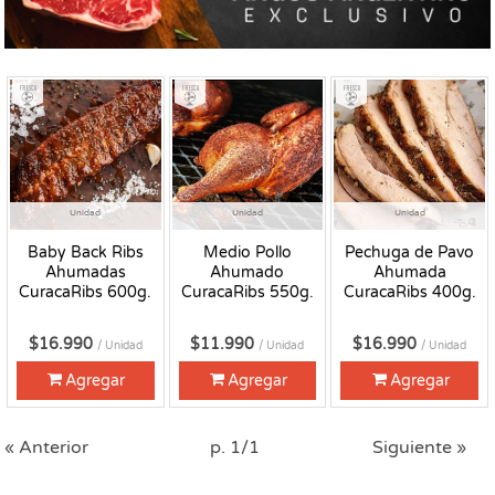
Fresco
Fresco
Fresco
Unidad
Unidad
Unidad
Baby Back Ribs
Medio Pollo
Pechuga de Pavo
Ahumadas
Ahumado
Ahumada
CuracaRibs 600g.
CuracaRibs 550g.
CuracaRibs 400g.
$16.990
$11.990
$16.990
/ Unidad
/ Unidad
/ Unidad
Agregar
Agregar
Agregar
« Anterior
p. 1/1
Siguiente »