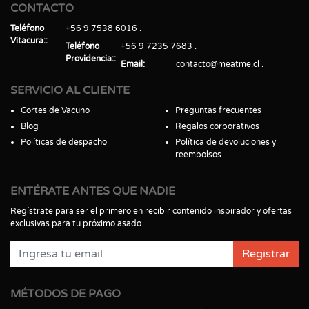
CONTACTO
Teléfono
+56 9 7538 6016
Vitacura:
Teléfono
+56 9 7235 7683
Providencia:
Email
contacto@meatme.cl
SERVICIO AL CLIENTE
Cortes de Vacuno
Preguntas frecuentes
Blog
Regalos corporativos
Políticas de despacho
Política de devoluciones y
reembolsos
ENTÉRATE ANTES QUE NADIE
Regístrate para ser el primero en recibir contenido inspirador y ofertas
exclusivas para tu próximo asado.
Registrar
MÉTODOS DE PAGO