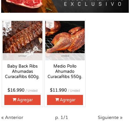
Fresco
Fresco
Unidad
Unidad
Baby Back Ribs
Medio Pollo
Ahumadas
Ahumado
CuracaRibs 600g.
CuracaRibs 550g.
$16.990
$11.990
/ Unidad
/ Unidad
Agregar
Agregar
« Anterior
p. 1/1
Siguiente »