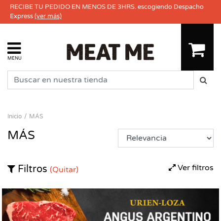
RECIBE TU PEDIDO EN MENOS DE 3HRS. escogiendo Despacho
Express
(ver más)
MENU
Inicio
MÁS
MÁS
Ver filtros
Filtros
(Quitar)