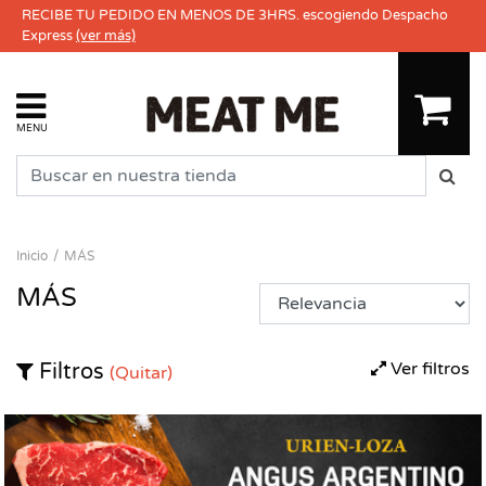
RECIBE TU PEDIDO EN MENOS DE 3HRS. escogiendo Despacho
Express
(ver más)
MENU
Inicio
MÁS
MÁS
Ver filtros
Filtros
(Quitar)