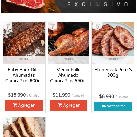
Fresco
Fresco
Fresco
Unidad
Unidad
Unidad
Baby Back Ribs
Medio Pollo
Ham Steak Peter's
Ahumadas
Ahumado
300g.
CuracaRibs 600g.
CuracaRibs 550g.
$16.990
$11.990
/ Unidad
/ Unidad
$6.990
/ Unidad
Agregar
Agregar
Notificarme
Fresco