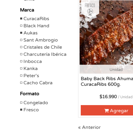
Fresco
Marca
CuracaRibs
Black Hand
Aukas
Sant Ambrogio
Cristales de Chile
Charcutería Ibérica
Inbocca
Kanka
Unidad
Peter's
Baby Back Ribs Ahum
Cacho Cabra
CuracaRibs 600g.
Formato
$16.990
/ Unidad
Congelado
Fresco
Agregar
« Anterior