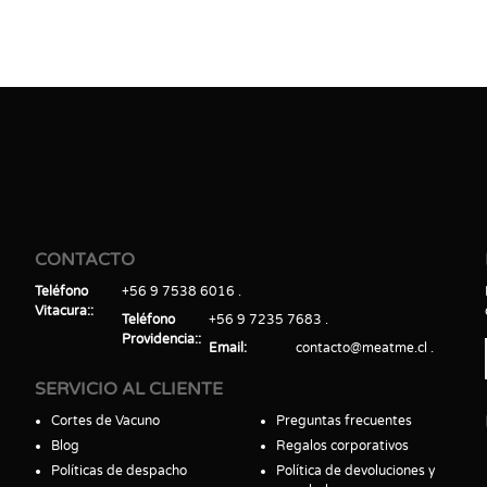
CONTACTO
Teléfono
+56 9 7538 6016
Vitacura:
Teléfono
+56 9 7235 7683
Providencia:
Email
contacto@meatme.cl
SERVICIO AL CLIENTE
Cortes de Vacuno
Preguntas frecuentes
Blog
Regalos corporativos
Políticas de despacho
Política de devoluciones y