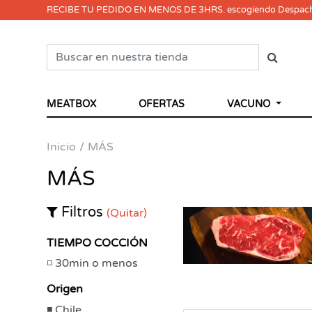
RECIBE TU PEDIDO EN MENOS DE 3HRS. escogiendo Despac
MEATBOX
OFERTAS
VACUNO
Inicio
MÁS
MÁS
Filtros
(Quitar)
TIEMPO COCCIÓN
30min o menos
Origen
Chile