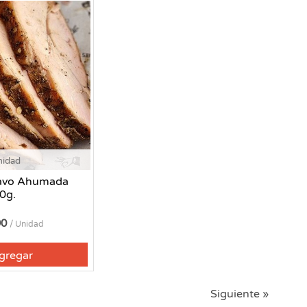
nidad
avo Ahumada
0g.
90
/ Unidad
gregar
Siguiente »