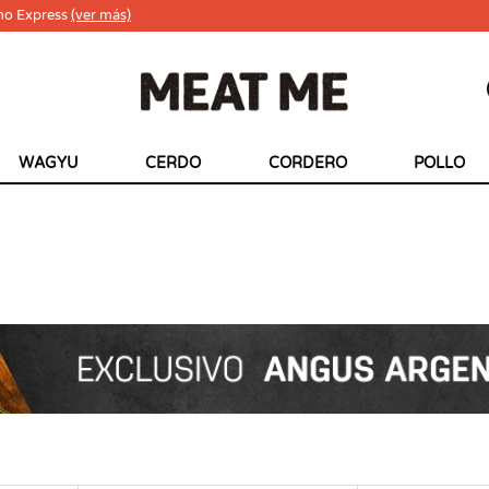
ho Express
(ver más)
WAGYU
CERDO
CORDERO
POLLO