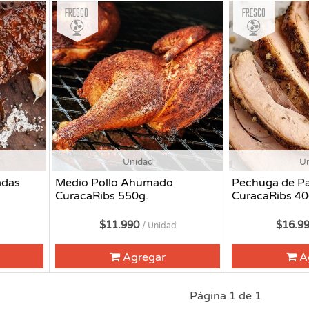
Fresco
Fresco
Unidad
U
adas
Medio Pollo Ahumado
Pechuga de P
CuracaRibs 550g.
CuracaRibs 40
$11.990
$16.9
/ Unidad
Agregar
A
Página 1 de 1