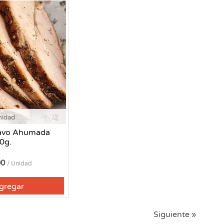
nidad
avo Ahumada
0g.
90
/ Unidad
gregar
Siguiente »