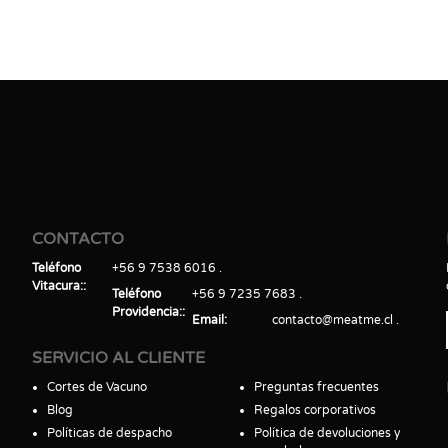
CONTACTO
Teléfono
+56 9 7538 6016
Vitacura:
Teléfono
+56 9 7235 7683
Providencia:
Email
contacto@meatme.cl
SERVICIO AL CLIENTE
Cortes de Vacuno
Preguntas frecuentes
Blog
Regalos corporativos
Políticas de despacho
Política de devoluciones y