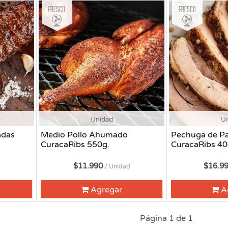
Fresco
Fresco
Unidad
U
adas
Medio Pollo Ahumado
Pechuga de P
CuracaRibs 550g.
CuracaRibs 40
$11.990
$16.9
/ Unidad
Agregar
A
Página 1 de 1