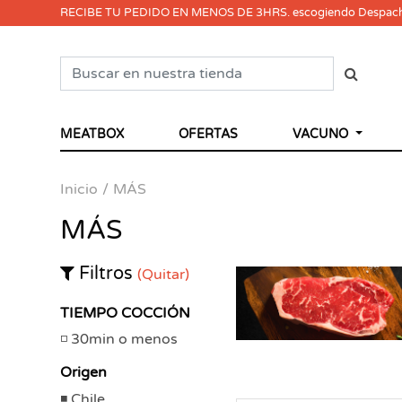
RECIBE TU PEDIDO EN MENOS DE 3HRS. escogiendo Despac
MEATBOX
OFERTAS
VACUNO
Inicio
MÁS
MÁS
Filtros
(Quitar)
TIEMPO COCCIÓN
30min o menos
Origen
Chile