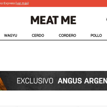
ho Express
(ver más)
WAGYU
CERDO
CORDERO
POLLO