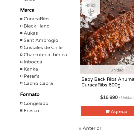
Fresco
Marca
CuracaRibs
Black Hand
Aukas
Sant Ambrogio
Cristales de Chile
Charcutería Ibérica
Inbocca
Kanka
Unidad
Peter's
Baby Back Ribs Ahum
Cacho Cabra
CuracaRibs 600g.
Formato
$16.990
/ Unidad
Congelado
Fresco
Agregar
« Anterior