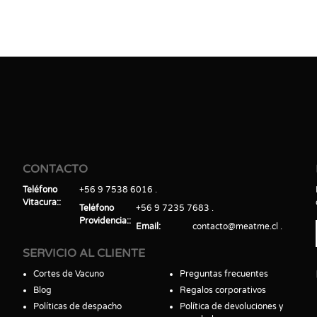
CONTACTO
Teléfono
+56 9 7538 6016
Vitacura:
Teléfono
+56 9 7235 7683
Providencia:
Email
contacto@meatme.cl
SERVICIO AL CLIENTE
Cortes de Vacuno
Preguntas frecuentes
Blog
Regalos corporativos
Políticas de despacho
Política de devoluciones y