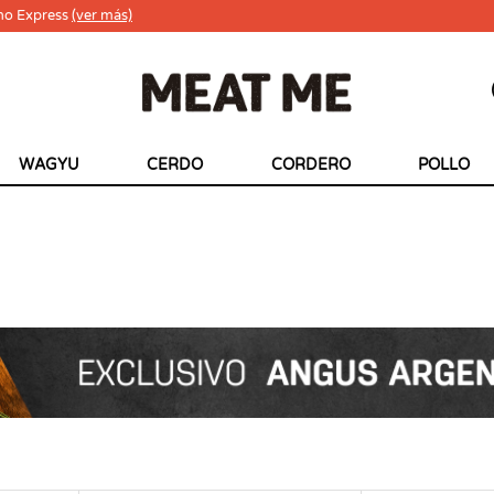
ho Express
(ver más)
WAGYU
CERDO
CORDERO
POLLO