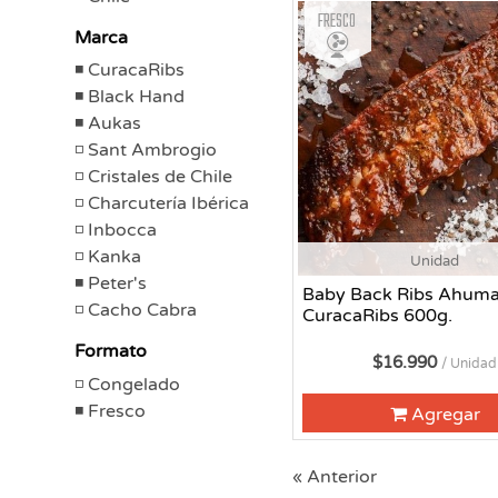
Fresco
Marca
CuracaRibs
Black Hand
Aukas
Sant Ambrogio
Cristales de Chile
Charcutería Ibérica
Inbocca
Kanka
Unidad
Peter's
Baby Back Ribs Ahum
Cacho Cabra
CuracaRibs 600g.
Formato
$16.990
/ Unidad
Congelado
Fresco
Agregar
« Anterior