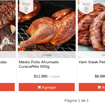
Fresco
Fresco
Unidad
U
adas
Medio Pollo Ahumado
Ham Steak Pet
CuracaRibs 550g.
$11.990
$6.9
/ Unidad
Agregar
A
Página 1 de 1