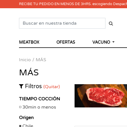
RECIBE TU PEDIDO EN MENOS DE 3HRS. escogiendo Despac
MEATBOX
OFERTAS
VACUNO
Inicio
MÁS
MÁS
Filtros
(Quitar)
TIEMPO COCCIÓN
30min o menos
Origen
Chile