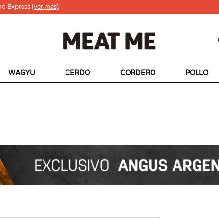
ho Express
(ver más)
WAGYU
CERDO
CORDERO
POLLO