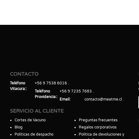
CONTACTO
Teléfono
+56 9 7538 6016
Vitacura:
Teléfono
+56 9 7235 7683
Providencia:
Email
contacto@meatme.cl
SERVICIO AL CLIENTE
Cortes de Vacuno
Preguntas frecuentes
Blog
Regalos corporativos
Políticas de despacho
Política de devoluciones y