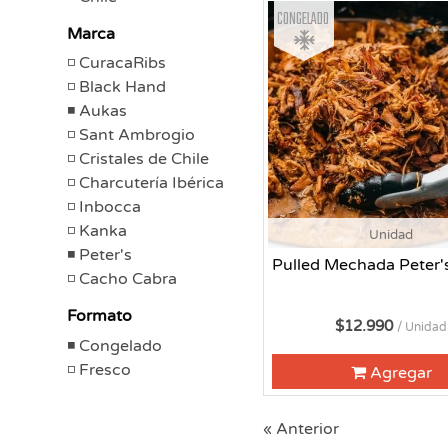
Congelado
Marca
CuracaRibs
Black Hand
Aukas
Sant Ambrogio
Cristales de Chile
Charcutería Ibérica
Inbocca
Kanka
Unidad
Peter's
Pulled Mechada Peter'
Cacho Cabra
Formato
$12.990
/ Unidad
Congelado
Fresco
Agregar
« Anterior