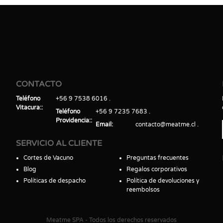
CONTACTO
Teléfono
+56 9 7538 6016
Vitacura:
Teléfono
+56 9 7235 7683
Providencia:
Email
contacto@meatme.cl
SERVICIO AL CLIENTE
Cortes de Vacuno
Preguntas frecuentes
Blog
Regalos corporativos
Políticas de despacho
Política de devoluciones y
reembolsos
Meatme SPA - Todos los derechos reservados