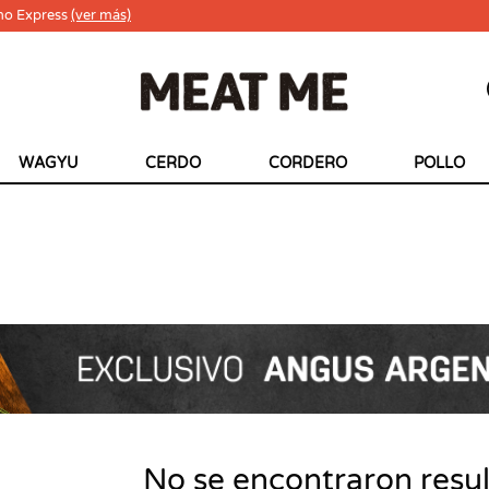
ho Express
(ver más)
WAGYU
CERDO
CORDERO
POLLO
No se encontraron resu