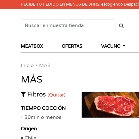
RECIBE TU PEDIDO EN MENOS DE 3HRS. escogiendo Despac
MEATBOX
OFERTAS
VACUNO
Inicio
MÁS
MÁS
Filtros
(Quitar)
TIEMPO COCCIÓN
30min o menos
Origen
Chile