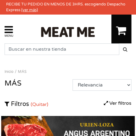
RECIBE TU PEDIDO EN MENOS DE 3HRS. escogiendo Despacho
Express
(ver más)
MENU
Inicio
MÁS
MÁS
Ver filtros
Filtros
(Quitar)