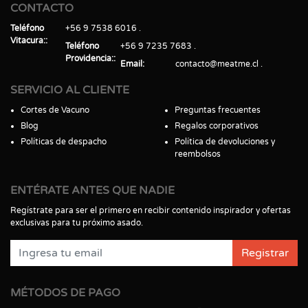
CONTACTO
Teléfono
+56 9 7538 6016
Vitacura:
Teléfono
+56 9 7235 7683
Providencia:
Email
contacto@meatme.cl
SERVICIO AL CLIENTE
Cortes de Vacuno
Preguntas frecuentes
Blog
Regalos corporativos
Políticas de despacho
Política de devoluciones y
reembolsos
ENTÉRATE ANTES QUE NADIE
Regístrate para ser el primero en recibir contenido inspirador y ofertas
exclusivas para tu próximo asado.
Registrar
MÉTODOS DE PAGO