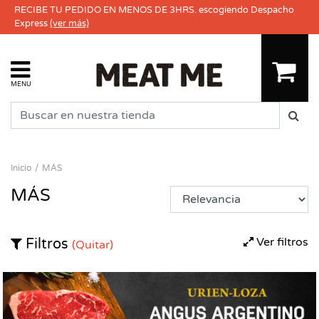
RECIBE TU PEDIDO EN MENOS DE 3HRS. escogiendo Despacho
Express
(ver más)
MENU
Inicio
MÁS
MÁS
Ver filtros
Filtros
(Quitar)