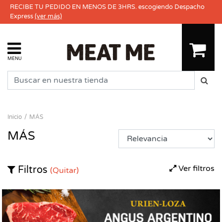
RECIBE TU PEDIDO EN MENOS DE 3HRS. escogiendo Despacho
Express
(ver más)
MENU
Inicio
MÁS
MÁS
Ver filtros
Filtros
(Quitar)