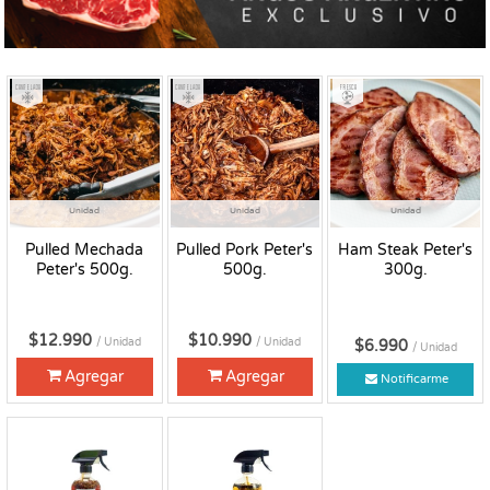
Congelado
Congelado
Fresco
Unidad
Unidad
Unidad
Pulled Mechada
Pulled Pork Peter's
Ham Steak Peter's
Peter's 500g.
500g.
300g.
$12.990
$10.990
/ Unidad
/ Unidad
$6.990
/ Unidad
Agregar
Agregar
Notificarme