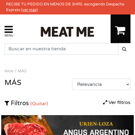
RECIBE TU PEDIDO EN MENOS DE 3HRS. escogiendo Despacho
Express
(ver más)
MENU
Inicio
MÁS
MÁS
Ver filtros
Filtros
(Quitar)