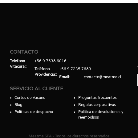
CONTACTO
Teléfono
+56 9 7538 6016
Vitacura:
Teléfono
+56 9 7235 7683
Providencia:
Email
contacto@meatme.cl
SERVICIO AL CLIENTE
Cortes de Vacuno
Preguntas frecuentes
Blog
Regalos corporativos
Políticas de despacho
Política de devoluciones y
reembolsos
Meatme SPA - Todos los derechos reservados