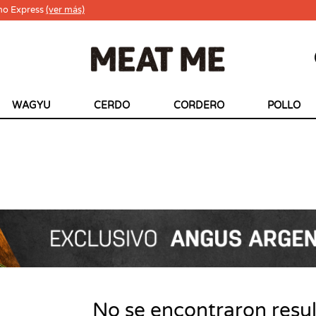
ho Express
(ver más)
WAGYU
CERDO
CORDERO
POLLO
No se encontraron resu