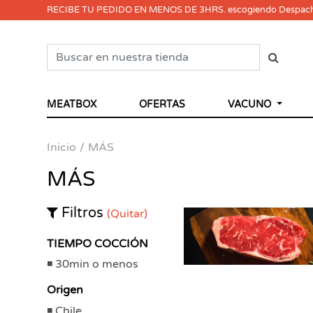
RECIBE TU PEDIDO EN MENOS DE 3HRS. escogiendo Despac
MEATBOX
OFERTAS
VACUNO
Inicio
MÁS
MÁS
Filtros
(Quitar)
TIEMPO COCCIÓN
30min o menos
Origen
Chile