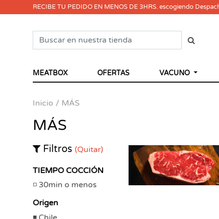
RECIBE TU PEDIDO EN MENOS DE 3HRS. escogiendo Despac
MEATBOX
OFERTAS
VACUNO
Inicio
MÁS
MÁS
Filtros
(Quitar)
TIEMPO COCCIÓN
30min o menos
Origen
Chile