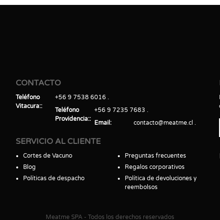
CONTACTO
Teléfono
+56 9 7538 6016
Vitacura:
Teléfono
+56 9 7235 7683
Providencia:
Email
contacto@meatme.cl
SERVICIO AL CLIENTE
Cortes de Vacuno
Preguntas frecuentes
Blog
Regalos corporativos
Políticas de despacho
Política de devoluciones y
reembolsos
Meatme SPA - Todos los derechos reservados