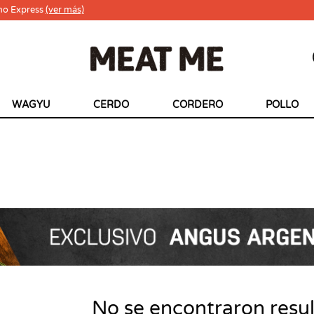
ho Express
(ver más)
WAGYU
CERDO
CORDERO
POLLO
No se encontraron resu