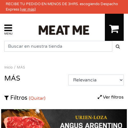
RECIBE TU PEDIDO EN MENOS DE 3HRS. escogiendo Despacho
Express
(ver más)
MENU
Inicio
MÁS
MÁS
Ver filtros
Filtros
(Quitar)